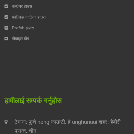
कन्टेनर हाउस
फोल्डिङ कन्टेनर हाउस
Prefab हाउस
मोबाइल होम
हामीलाई सम्पर्क गर्नुहोस
ठेगाना: फुचे heng काउन्टी, हे unghunuui शहर, हेबीरी
प्रान्त, चीन